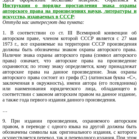
Инструкции о порядке проставления знака охраны
авторского права на произведениях науки, литературы и
искусства, издаваемых в СССР
:
Оттуда нас интересуют два пункта:
1. В соответствии со ст. III Всемирной конвенции об
авторском праве, членом которой СССР является с 27 мая
1973 г., все охраняемые на территории СССР произведения
должны быть обозначены знаком охраны авторского права.
Наличие знака охраны авторского права (символ авторского
права) означает, что авторские права на произведение
охраняются; по этому знаку определяется, кому принадлежат
авторские права на данное произведение. Знак охраны
авторского права состоит из грифа (С) (латинская буква «С»,
заключенная в окружность), имени автора (его псевдонима)
или наименования юридического лица, обладающего в
соответствии с законом авторским правом на данное издание,
а также года первого издания данного произведения.
…
9. При издании произведения, охраняемого авторским
правом, в переводе с одного языка на другой должны быть
обозначены символы как оригинального издания, с которого
осуществляется перевод, так и переводного издания. При этом