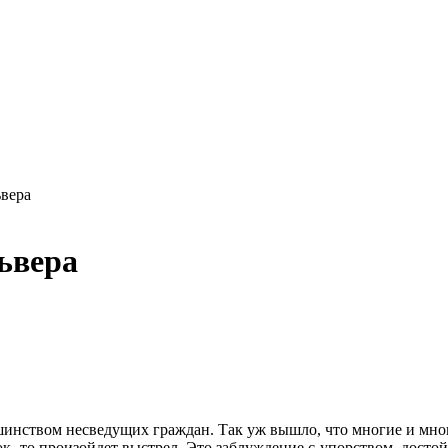
ьвера
ьвера
ьшинством несведущих граждан. Так уж вышло, что многие и мно
рок, то произойдет выстрел. Это заблуждение с упорством, досто