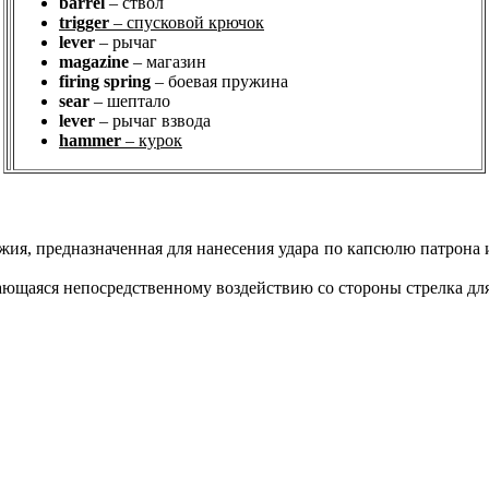
barrel
– ствол
trigger
– спусковой крючок
lever
– рычаг
magazine
– магазин
firing spring
– боевая пружина
sear
– шептало
lever
– рычаг взвода
hammer
– курок
ия, предназначенная для нанесения удара по капсюлю патрона 
ающаяся непосредственному воздействию со стороны стрелка дл