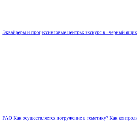
Эквайреры и процессинговые центры: экскурс в «черный ящик»
FAQ Как осуществляется погружение в тематику? Как контроли