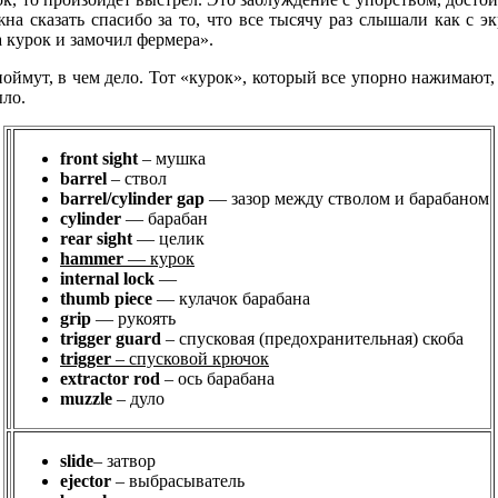
а сказать спасибо за то, что все тысячу раз слышали как с эк
а курок и замочил фермера».
оймут, в чем дело. Тот
«курок», который все упорно нажимают, 
ыло.
front sight
– мушка
barrel
– ствол
barrel/cylinder gap
— зазор между стволом и барабаном
cylinder
— барабан
rear sight
— целик
hammer
— курок
internal lock
—
thumb piece
— кулачок барабана
grip
— рукоять
trigger
guard
– спусковая (предохранительная) скоба
trigger
– спусковой
крючок
extractor
rod
– ось барабана
muzzle
– дуло
slide
– затвор
ejector
– выбрасыватель