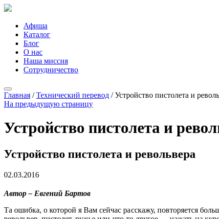
Афиша
Каталог
Блог
О нас
Наша миссия
Сотрудничество
Главная
/
Технический перевод
/
Устройство пистолета и револ
На предыдущую страницу
Устройство пистолета и револ
Устройство пистолета и револьвера
02.03.2016
Автор – Евгений Бартов
Та ошибка, о которой я Вам сейчас расскажу, повторяется бол
револьвер, пистолет, ружье или что-то другое — нажать на ку