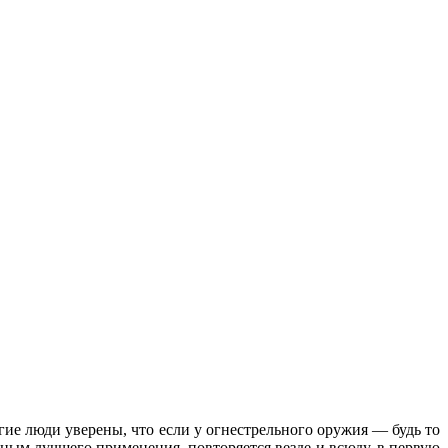
гие люди уверены, что если у огнестрельного оружия — будь то
йным лучшего применения, повторяется везде и всюду, в первую