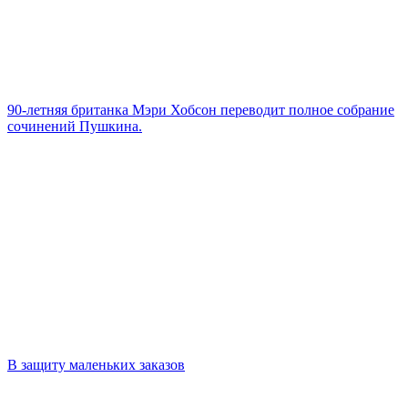
90-летняя британка Мэри Хобсон переводит полное собрание
сочинений Пушкина.
В защиту маленьких заказов