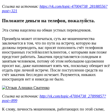
Ссылка на источник:
https://vk.com/topic-47004738_28188556?
post=321
Положите деньги на телефон, пожалуйста.
Эта схема нацелена на обман устных переводчиков.
Преамбула может отличаться, суть же мошенничества
заключается в том, что по пути на встречу, которую вы
должны переводить, вас просят пополнить счёт телефонов
иностранных гостей/коллег/клиентов, с которыми вам позже
предстоит работать. Заказчик представляется солидным и
занятым человеком, потому об этом небольшом одолжении
просит вас, даже напоминает взять чек, поскольку обещает всё
отдать при личной встрече. После поступления средств на
счёт заказчик бесследно исчезает. Разумеется, никаких
иностранцев нет и никогда не было.
Ссылка на источник:
http://vk.com/topic-47004738_27899857?
post=899
К слову, личность мошенников, работающих по этой схеме,