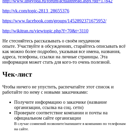
http://www.lingvoda.ru/forum/actualthread.aspx?tid=17842
http://vk.com/topic-2813_28655376
https://www.facebook.com/groups/1452892371675952/
http://wikitran.ru/viewtopic.php?f=70&t=3110
Не стесняйтесь рассказывать о своём неудачном
опыте. Участвуйте в обсуждениях, старайтесь описывать всё
как можно более подробно, указывая все имена, названия,
адреса, телефоны, ссылки на личные страницы. Эта
информация может стать для кого-то очень полезной.
Чек-лист
Чтобы ничего не упустить, распечатайте этот список и
работайте по нему с новыми заказчиками:
Получите информацию о заказчике (название
организации, ссылка на соц. сети)
Проверьте соответствие компании и почты на
официальном сайте организации
В случае сомнений позвоните/напишите в компанию по телефонам
на сайте.