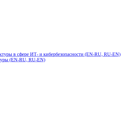
ктуры в сфере ИТ- и кибербезопасности (EN-RU, RU-EN)
туры (EN-RU, RU-EN)