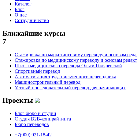
Каталог
Блог
О нас
Сотрудничество
Ближайшие курсы
7
Стажировка по маркетинговому переводу и основам реда
Стажировка по медицинскому переводу и основам редак
Школа медицинского перевода Ольги Гиляревской
Спортивный перевод
Автоматизация труда письменного переводчика
Машиностроительный перевод
Устный последовательный перевод для начинающих
Проекты
Блог бюро и студии
Студия B2B-копирайтинга
Бюро переводов
+7(900) 921-18-42