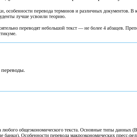
и, особенности перевода терминов и различных документов. В к
студенты лучше усвоили теорию.
ятельно переводят небольшой текст — не более 4 абзацев. Преп
ктикуме.
 переводы.
а любого общеэкономического текста. Основные типы данных (В
е банки). Особенности перевода макроэкономических пресс-рели