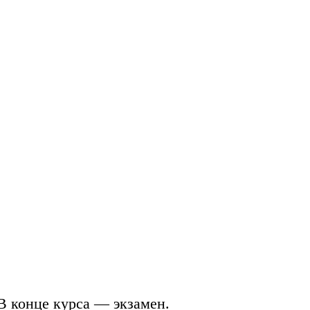
В конце курса —
экзамен
.