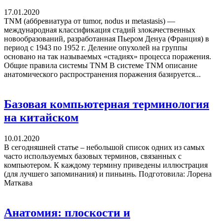
17.01.2020
TNM (аббревиатура от tumor, nodus и metastasis) —
международная классификация стадий злокачественных
новообразований, разработанная Пьером Денуа (Франция) в
период с 1943 по 1952 г. Деление опухолей на группы
основано на так называемых «стадиях» процесса поражения.
Общие правила системы TNM В системе TNM описание
анатомического распространения поражения базируется...
Базовая компьютерная терминология
на китайском
10.01.2020
В сегодняшней статье – небольшой список одних из самых
часто используемых базовых терминов, связанных с
компьютером. К каждому термину приведены иллюстрация
(для лучшего запоминания) и пиньинь. Подготовила: Лорена
Маткава
Анатомия: плоскости и