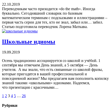
22.10.2019
Переводчикам часто приходится «do the math». Иногда
буквально. Сегодняшний словарик по базовым
математическим терминам с подсказками и иллюстрациями –
первая часть серии для тех, кто не знал, забыл или… забил.
Статью подготовила переводчик Лорена Маткава.
Школьные идиомы
19.09.2019
Осень традиционно ассоциируется со школой и учёбой. 1
сентября мы отмечаем День знаний, а 5 октября — День
учителя. А вы знали, что есть связанные со школой фразы,
которые пригодятся в вашей профессиональной и
повседневной жизни? Мы предлагаем вам пополнить копилку
знаний такими «школьными» идиомами. Надеемся,
что презентация с красочными…
1
2
3
4
5
…
26
Рубрики