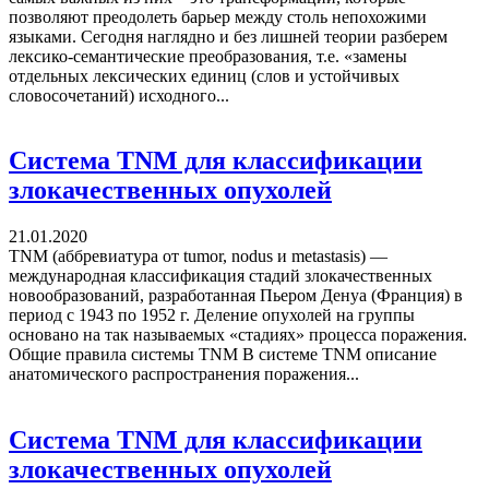
позволяют преодолеть барьер между столь непохожими
языками. Сегодня наглядно и без лишней теории разберем
лексико-семантические преобразования, т.е. «замены
отдельных лексических единиц (слов и устойчивых
словосочетаний) исходного...
Система TNM для классификации
злокачественных опухолей
21.01.2020
TNM (аббревиатура от tumor, nodus и metastasis) —
международная классификация стадий злокачественных
новообразований, разработанная Пьером Денуа (Франция) в
период с 1943 по 1952 г. Деление опухолей на группы
основано на так называемых «стадиях» процесса поражения.
Общие правила системы TNM В системе TNM описание
анатомического распространения поражения...
Система TNM для классификации
злокачественных опухолей