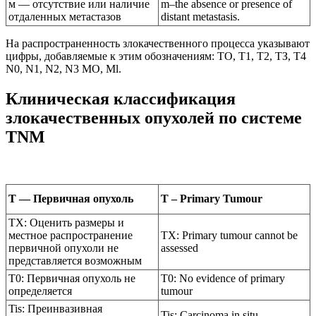
м — отсутствие или наличие
m–the absence or presence of
отдаленных метастазов
distant metastasis.
На распространенность злокачественного процесса указывают
цифры, добавляемые к этим обозначениям: ТО, Т1, Т2, ТЗ, Т4
N0, N1, N2, N3 МО, Ml.
Клиническая классификация
злокачественных опухолей по системе
TNM
Т — Первичная опухоль
T – Primary Tumour
ТХ: Оценить размеры и
местное распространение
TX: Primary tumour cannot be
первичной опухоли не
assessed
представляется возможным
Т0: Первичная опухоль не
T0: No evidence of primary
определяется
tumour
Tis: Преинвазивная
Tis: Carcinoma in situ