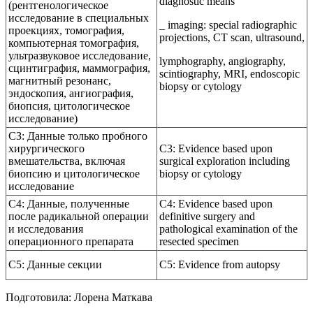
diagnostic means
(рентгенологическое
исследование в специальных
_ imaging: special radiographic
проекциях, томография,
projections, CT scan, ultrasound,
компьютерная томография,
ультразвуковое исследование,
lymphography, angiography,
сцинтиграфия, маммография,
scintiography, MRI, endoscopic
магнитный резонанс,
biopsy or cytology
эндоскопия, ангиография,
биопсия, цитологическое
исследование)
СЗ: Данные только пробного
хирургического
C3: Evidence based upon
вмешательства, включая
surgical exploration including
биопсию и цитологическое
biopsy or cytology
исследование
С4: Данные, полученные
C4: Evidence based upon
после радикальной операции
definitive surgery and
и исследования
pathological examination of the
операционного препарата
resected specimen
С5: Данные секции
C5: Evidence from autopsy
Подготовила: Лорена Маткава