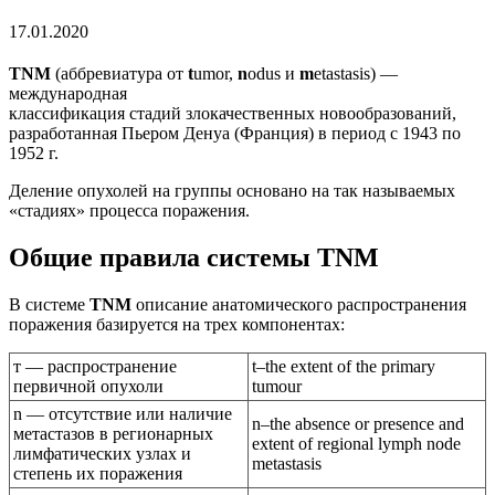
17.01.2020
TNM
(аббревиатура от
t
umor,
n
odus и
m
etastasis) —
международная
классификация стадий злокачественных новообразований,
разработанная Пьером Денуа (Франция) в период с 1943 по
1952 г.
Деление опухолей на группы основано на так называемых
«стадиях» процесса поражения.
Общие правила системы TNM
В системе
TNM
описание анатомического распространения
поражения базируется на трех компонентах:
т — распространение
t–the extent of the primary
первичной опухоли
tumour
n — отсутствие или наличие
n–the absence or presence and
метастазов в регионарных
extent of regional lymph node
лимфатических узлах и
metastasis
степень их поражения