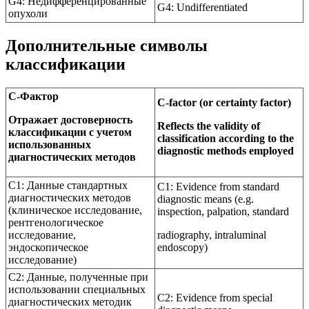
G4: Недифференцированные
G4: Undifferentiated
опухоли
Дополнительные символы
классификации
С-Фактор
C-factor (or certainty factor)
Отражает достоверность
Reflects the validity of
классификации с учетом
classification according to the
использованных
diagnostic methods employed
диагностических методов
С1: Данные стандартных
C1: Evidence from standard
диагностических методов
diagnostic means (e.g.
(клиническое исследование,
inspection, palpation, standard
рентгенологическое
исследование,
radiography, intraluminal
эндоскопическое
endoscopy)
исследование)
С2: Данные, полученные при
использовании специальных
C2: Evidence from special
диагностических методик