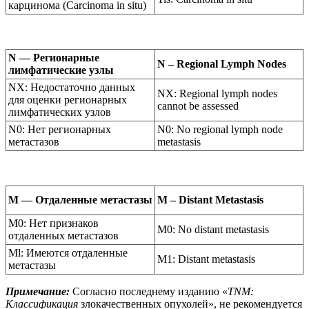
карцинома (Carcinoma in situ)
N — Регионарные
N – Regional Lymph Nodes
лимфатические узлы
NX: Недостаточно данных
NX: Regional lymph nodes
для оценки регионарных
cannot be assessed
лимфатических узлов
N0: Нет регионарных
N0: No regional lymph node
метастазов
metastasis
М — Отдаленные метастазы
M – Distant Metastasis
М0: Нет признаков
M0: No distant metastasis
отдаленных метастазов
Ml: Имеются отдаленные
M1: Distant metastasis
метастазы
Примечание:
Согласно последнему изданию «
TNM:
Классификация
злокачественных опухолей», не рекомендуется