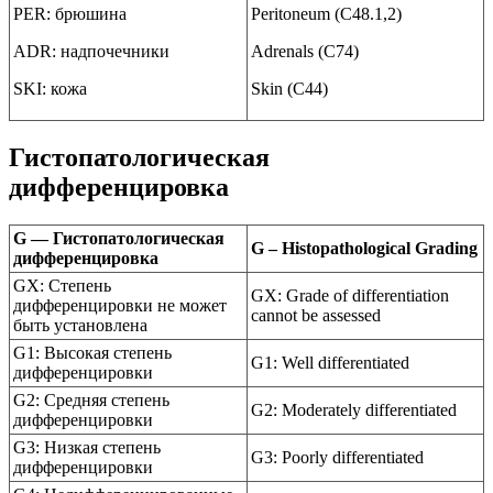
PER: брюшина
Peritoneum (C48.1,2)
ADR: надпочечники
Adrenals (C74)
SKI: кожа
Skin (C44)
Гистопатологическая
дифференцировка
G — Гистопатологическая
G – Histopathological Grading
дифференцировка
GX: Степень
GX: Grade of differentiation
дифференцировки не может
cannot be assessed
быть установлена
G1: Высокая степень
G1: Well differentiated
дифференцировки
G2: Средняя степень
G2: Moderately differentiated
дифференцировки
G3: Низкая степень
G3: Poorly differentiated
дифференцировки