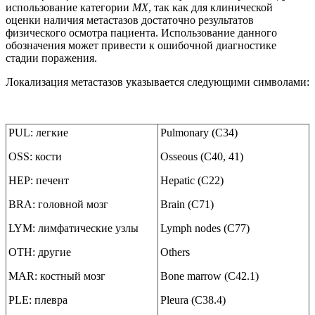
использование категории
MX
, так как для клинической
оценки наличия метастазов достаточно результатов
физического осмотра пациента. Использование данного
обозначения может привести к ошибочной диагностике
стадии поражения.
Локализация метастазов указывается следующими символами:
PUL: легкие
Pulmonary (C34)
OSS: кости
Osseous (C40, 41)
HEP: печент
Hepatic (C22)
BRA: головной мозг
Brain (C71)
LYM: лимфатические узлы
Lymph nodes (C77)
OTH: другие
Others
MAR: костный мозг
Bone marrow (C42.1)
PLE: плевра
Pleura (C38.4)