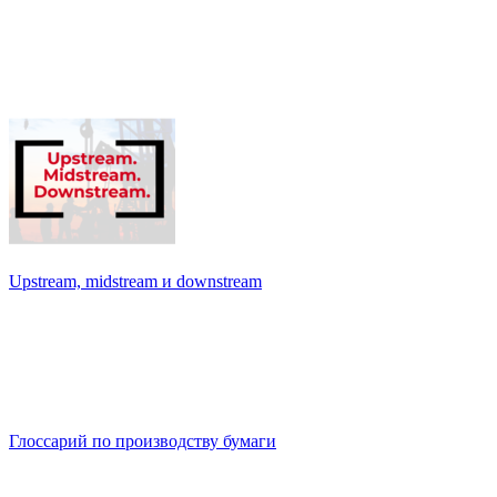
Upstream, midstream и downstream
Глоссарий по производству бумаги