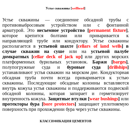
Устье скважины [
wellhead
]
Устье скважины — соединение обсадной трубы с
противовыбросовым устройством или с фонтанной
арматурой.
Это
несъемное устройство [
permanent fixture
]
,
которое крепится болтами или приваривается к
направляющей трубе или кондуктору.
Устье скважины
располагается в
устьевой шахте [
cellars of land wells
] в
случае скважин на суше
или на
устьевой палубе
домкратных [
cellar deck of jack up
]
или других морских
платформенных бурильных установок.
Баржи [
barges
]
,
полупогружные суда и
буровые суда [
drillships
]
устанавливают устья скважин на морском дне.
Кондукторная
обсадная труба почти всегда приваривается к устью
скважины.
Последующие обсадные колонны вставляются
внутрь кожуха устья скважины и поддерживаются подвеской
обсадной колонны, которая запирает и герметизирует
внутренность кожуха.
Защитные втулки [
wear bushings
]
или
протекторы бура [
bore protectors
]
защищают уплотняемую
поверхность при прохождении бура через устье скважины.
КЛАССИФИКАЦИЯ ЦЕМЕНТОВ