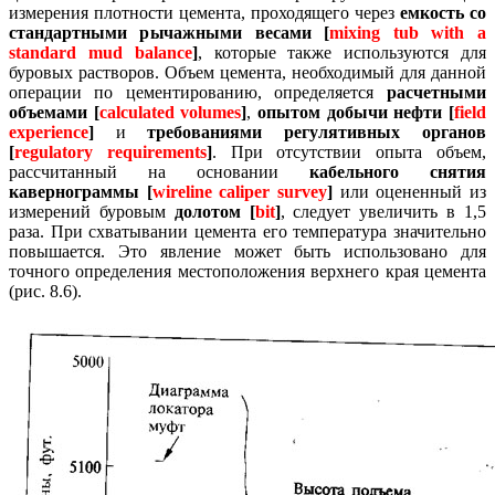
измерения плотности цемента, проходящего через
емкость со
стандартными рычажными весами [
mixing tub with a
standard mud balance
]
, которые также используются для
буровых растворов.
Объем цемента, необходимый для данной
операции по цементированию, определяется
расчетными
объемами [
calculated volumes
]
,
опытом добычи нефти [
field
experience
]
и
требованиями регулятивных органов
[
regulatory requirements
]
.
При отсутствии опыта объем,
рассчитанный на основании
кабельного снятия
кавернограммы [
wireline caliper survey
]
или оцененный из
измерений буровым
долотом [
bit
]
, следует увеличить в 1,5
раза.
При схватывании цемента его температура значительно
повышается.
Это явление может быть использовано для
точного определения местоположения верхнего края цемента
(рис. 8.6).