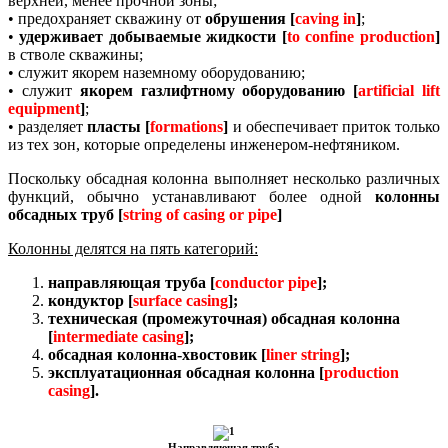
верхней, менее прочной зоны;
• предохраняет скважину от
обрушения [
caving in
]
;
•
удерживает добываемые жидкости [
to confine production
]
в стволе скважины;
• служит якорем наземному оборудованию;
• служит
якорем газлифтному оборудованию [
artificial lift
equipment
]
;
• разделяет
пласты [
formations
]
и обеспечивает приток только
из тех зон, которые определены инженером-нефтяником.
Поскольку обсадная колонна выполняет несколько различных
функций, обычно устанавливают более одной
колонны
обсадных труб [
string of casing or pipe
]
Колонны делятся на пять категорий:
направляющая труба [
conductor pipe
];
кондуктор
[
surface casing
];
техническая (промежуточная) обсадная колонна
[
intermediate casing
];
обсадная колонна-хвостовик
[
liner string
];
эксплуатационная обсадная колонна
[
production
casing
].
Направляющая труба