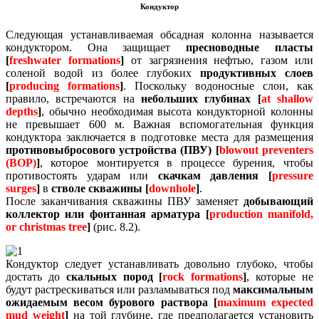
Кондуктор
Следующая устанавливаемая обсадная колонна называется
кондуктором. Она защищает
пресноводные пласты
[
freshwater formations
]
от загрязнения нефтью, газом или
соленой водой из более глубоких
продуктивных слоев
[
producing formations
]
.
Поскольку водоносные слои, как
правило, встречаются на
небольших глубинах [
at shallow
depths
]
, обычно необходимая высота кондукторной колонны
не превышает 600 м.
Важная вспомогательная функция
кондуктора заключается в подготовке места для размещения
противовыбросового устройства (ПВУ) [
blowout preventers
(BOP)
]
, которое монтируется в процессе бурения, чтобы
противостоять ударам или
скачкам давления [
pressure
surges
]
в
стволе скважины [
downhole
]
.
После заканчивания скважины ПВУ заменяет
добывающий
коллектор или фонтанная арматура [
production manifold,
or christmas tree
]
(рис. 8.2).
Кондуктор следует устанавливать довольно глубоко, чтобы
достать до
скальных пород [
rock formations
]
, которые не
будут растрескиваться или разламываться под
максимальным
ожидаемым весом бурового раствора [
maximum expected
mud weight
]
на той глубине, где
предполагается установить