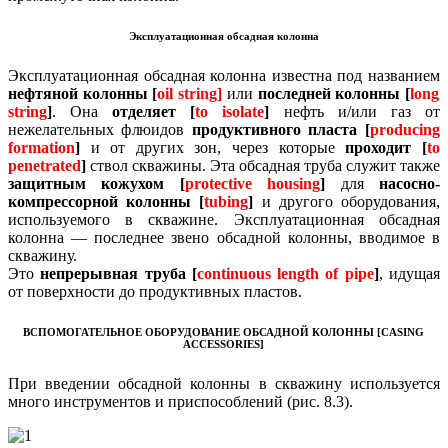
Эксплуатационная обсадная колонна
Эксплуатационная обсадная колонна известна под названием
нефтяной колонны [
oil string]
или
последней колонны [
long
string
]
.
Она
отделяет [
to isolate
]
нефть и/или газ от
нежелательных флюидов
продуктивного пласта [
producing
formation
]
и от других зон, через которые
проходит [
to
penetrated
]
ствол скважины.
Эта обсадная труба служит также
защитным кожухом [
protective housing
]
для
насосно-
компрессорной колонны [
tubing
]
и другого оборудования,
используемого в скважине.
Эксплуатационная обсадная
колонна — последнее звено обсадной колонны, вводимое в
скважину.
Это
непрерывная труба [
continuous length of pipe
]
, идущая
от поверхности до продуктивных пластов.
ВСПОМОГАТЕЛЬНОЕ ОБОРУДОВАНИЕ ОБСАДНОЙ КОЛОННЫ [CASING
ACCESSORIES]
При введении обсадной колонны в скважину используется
много инструментов и приспособлений (рис. 8.3).