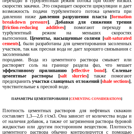
переходят в турбулентный режим потока при более низких
скоростях закачки.
Это сокращает скорости циркуляции и дает
возможность подачи турбулентного потока цемента при
давлении ниже
давления разрушения пласта [
formation
breakdown pressure
]
.
Добавки для снижения трения
[
friction-reducing additives
]
помогают переходу в
турбулентный режим на меньших скоростях
вытеснения.
Цементы, насыщенные солями [
salt-saturated
cements
]
, были разработаны для цементирования засоленных
участков, так как пресная вода не дает хорошего связывания с
засоленными
породами.
Вода из цементного раствора смывает или
растворяет соль на границе раздела фаз, что мешает
эффективному прилипанию [
effective bond
]
.
Соленые
цементные растворы [
salt slurries
]
также помогают
предохранить
участки сланцевых отложений [
shale sections
]
,
чувствительные к пресной воде.
ПАРАМЕТРЫ ЦЕМЕНТИРОВАНИЯ [
CEMENTING CONSIDERATIONS
]
Плотность цементных растворов для нефтяных скважин
составляет 1,3—2,6 г/см3.
Она зависит от количества воды и
от наличия добавок, а также от загрязнения раствора буровой
жидкостью или другим посторонним веществом.
Плотность
цементного раствора обычно контролируется с помощью