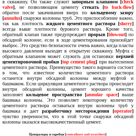
в скважину.
Он также служит
запорным клапаном [
check
valve
]
, не позволяющим цементу
стекать [
to back-flow
]
обратно после закачивания вверх по
кольцевому зазору
[
annulus
]
снаружи колонны труб.
Это приспособление важно,
так как плотность
жидкого цементного раствора [
slurry
]
всегда выше плотности бурового раствора.
Кроме того,
обратный клапан также предупреждает
прорыв [
blowout
]
по
обсадной колонне, если в ходе цементирования произойдет
выброс.
Это средство безопасности очень важно, когда пласты
высокого давления выходят в открытую скважину.
Муфта с
обратным клапаном может служить для остановки
верхней
цементировочной пробки [
top cement plug
]
при вытеснении
цементного раствора.
Преимущество такого варианта состоит
в том, что известное количество цементного раствора
останется внутри обсадной колонны между муфтой и
башмаком.
Если циркуляция цементного раствора происходит
внутри обсадной колонны, цемент хорошего качества
заполняет
кольцевое пространство [
annular space
]
выше
башмака колонны.
Это позволяет некоторому количеству
цементного раствора оставаться внутри колонны труб у
башмака и дает
разработчику месторождения [
operator
]
чувство уверенности, что в этой точке снаружи обсадной
колонны оказался высококачественный цемент.
Центраторы и скребки [
centralizers and scratchers
]