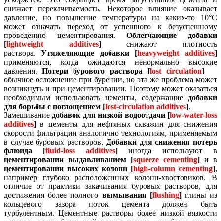
снижает перекачиваемость.
Некоторое влияние оказывает
давление, но повышение температуры на каких-то 10°С
может означать переход от успешного к безуспешному
проведению цементирования.
Облегчающие добавки
[
lightweight additives
]
снижают плотность
раствора.
Утяжеляющие добавки [
heavyweight additives
]
применяются, когда ожидаются ненормально высокие
давления.
Потери бурового раствора [
lost circulation
]
—
обычное осложнение при бурении, но эта же проблема может
возникнуть и при цементировании. Поэтому может оказаться
необходимым использовать цементы, содержащие
добавки
для борьбы с поглощением [
lost-circulation additives
]
.
Замешивание
добавок для низкой водоотдачи [
low-water-loss
additives
]
в цементы для нефтяных скважин для снижения
скорости фильтрации аналогично технологиям, применяемым
в случае буровых растворов.
Добавки для снижения потерь
флюида [
fluid-loss additives
]
иногда используют в
цементировании выдавливанием [
squeeze cementing
]
и в
цементировании высоких колонн [
high-column cementing
]
,
например глубоко расположенных колонн-хвостовиков.
В
отличие от практики закачивания буровых растворов, для
достижения более полного
вымывания [
flushing
]
глины из
кольцевого зазора поток цемента должен быть
турбулентным.
Цементные растворы более низкой вязкости