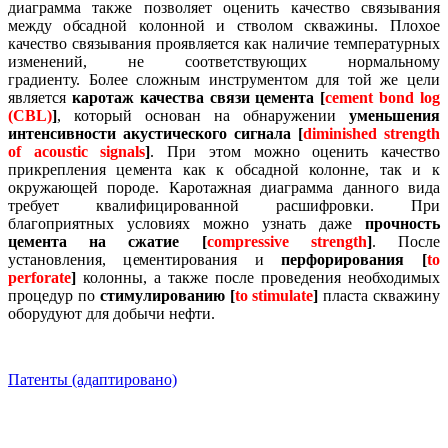
диаграмма также позволяет оценить качество связывания
между обсадной колонной и стволом скважины.
Плохое
качество связывания проявляется как наличие температурных
изменений, не соответствующих нормальному
градиенту.
Более сложным инструментом для той же цели
является
каротаж качества связи цемента [
cement bond log
(CBL)
]
, который основан на обнаружении
уменьшения
интенсивности акустического сигнала [
diminished strength
of acoustic signals
]
.
При этом можно оценить качество
прикрепления цемента как к обсадной колонне, так и к
окружающей породе.
Каротажная диаграмма данного вида
требует квалифицированной расшифровки. При
благоприятных условиях можно узнать даже
прочность
цемента на сжатие [
compressive strength
]
.
После
установления, цементирования и
перфорирования [
to
perforate
]
колонны, а также после проведения необходимых
процедур по
стимулированию [
to stimulate
]
пласта скважину
оборудуют для добычи нефти.
Патенты (адаптировано)