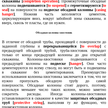
скважины [
completion operation
]
.
Промежуточные обсадные
колонны
подвешиваются [
to suspend
]
и
герметизируются [
to
seal
]
на поверхности на
подвеске обсадной колонны [
casing
hanger
]
.
Нижняя часть заполняется цементом,
циркулирующим вниз, вокруг забойной зоны скважины, и
вверх, сквозь те пласты, где он нужен.
Обсадная колонна-хвостовик
В отличие от обсадной трубы, проходящей с поверхности до
заданной глубины и
перекрывающейся [
to overlap
]
с
предыдущей обсадной трубой, труба-хвостовик проходит
только от конца предыдущей колонны до дна открытой
скважины.
Колонны-хвостовики подвешиваются с
предыдущей колонны на
подвеске [
hanger
]
.
Они часто
цементируются по всему стволу, но могут быть и подвешены
в скважине без цементирования.
Преимущество
использования колонны-хвостовика заключается в том, что не
нужно пропускать обсадную трубу до самой
поверхности.
Обсадные колонны стоят дорого, поэтому,
используя меньшее число таких колонн, можно заметно
сократить расходы.
Иногда колонны-хвостовики
устанавливаются в скважине в качестве
защитных обсадных
труб [
protective string
]
, выполняя ту же функцию, что
промежуточная колонна.