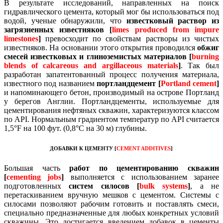
В результате исследований, направленных на поиск
гидравлического цемента, который мог бы использоваться под
водой, ученые обнаружили, что
известковый раствор из
загрязненных известняков [
limes produced from impure
limestones
]
превосходит по свойствам растворы из чистых
известняков.
На основании этого открытия проводился
обжиг
смесей известковых и глиноземистых материалов [
burning
blends of calcareous and argillaceous materials
]
. Так был
разработан запатентованный процесс получения материала,
известного под названием
портландцемент [
Portland cement
]
и
напоминающего бетон, производимый на острове Портланд
у берегов Англии.
Портландцементы, используемые для
цементирования нефтяных скважин, характеризуются классом
по АРI.
Нормальным градиентом температур по АРI считается
1,5°F на 100 фут. (0,8°С на 30 м) глубины.
ДОБАВКИ К ЦЕМЕНТУ
[
CEMENT ADDITIVES
]
Большая часть
работ по цементированию скважин
[
cementing jobs
]
выполняется с использованием заранее
подготовленных
систем силосов [
bulk systems
]
, а не
перетаскиванием вручную мешков с цементом.
Системы
с
силосами позволяют рабочим готовить и поставлять смеси,
специально предназначенные для любых конкретных условий
скважины.
Это достигается введением добавок в цементы