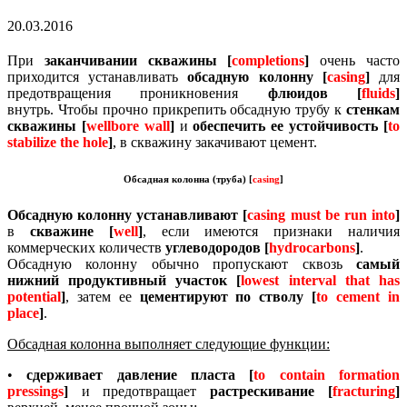
20.03.2016
При
заканчивании скважины [
completions
]
очень часто
приходится устанавливать
обсадную колонну [
casing
]
для
предотвращения проникновения
флюидов [
fluids
]
внутрь.
Чтобы прочно прикрепить обсадную трубу к
стенкам
скважины [
wellbore wall
]
и
обеспечить ее устойчивость [
to
stabilize the hole
]
, в скважину закачивают цемент.
Обсадная колонна (труба) [
сasing
]
Обсадную колонну устанавливают [
casing must be run into
]
в
скважине [
well
]
, если имеются признаки наличия
коммерческих количеств
углеводородов [
hydrocarbons
]
.
Обсадную колонну обычно пропускают сквозь
самый
нижний продуктивный участок [
lowest interval that has
potential
]
, затем ее
цементируют по стволу [
to cement in
place
]
.
Обсадная колонна выполняет следующие функции:
•
сдерживает давление пласта [
to contain formation
pressings
]
и предотвращает
растрескивание [
fracturing
]