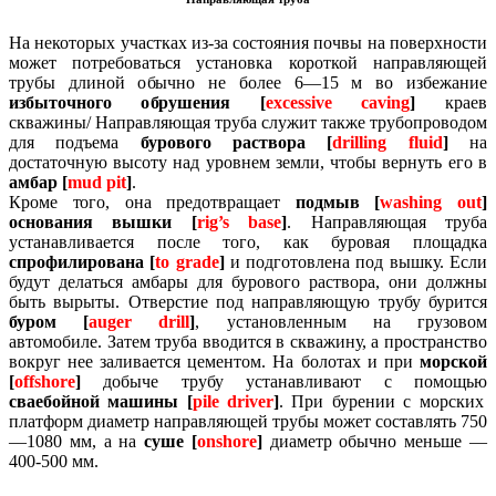
На некоторых участках из-за состояния почвы на поверхности
может потребоваться установка короткой направляющей
трубы длиной обычно не более 6—15 м во избежание
избыточного обрушения [
excessive caving
]
краев
скважины/
Направляющая труба служит также трубопроводом
для подъема
бурового раствора [
drilling fluid
]
на
достаточную высоту над уровнем земли, чтобы вернуть его в
амбар [
mud pit
]
.
Кроме того, она предотвращает
подмыв [
washing out
]
основания вышки [
rig’s base
]
.
Направляющая труба
устанавливается после того, как буровая площадка
спрофилирована [
to grade
]
и подготовлена под вышку.
Если
будут делаться амбары для бурового раствора, они должны
быть вырыты.
Отверстие под направляющую трубу бурится
буром [
auger drill
]
, установленным на грузовом
автомобиле.
Затем труба вводится в скважину, а пространство
вокруг нее заливается цементом.
На болотах и при
морской
[
offshore
]
добыче трубу устанавливают с помощью
сваебойной машины [
pile driver
]
.
При бурении с морских
платформ диаметр направляющей трубы может составлять 750
—1080 мм, а на
суше [
onshore
]
диаметр обычно меньше —
400-500 мм.