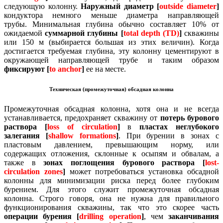
следующую колонну.
Наружный диаметр [
outside diameter
]
кондуктора немного меньше диаметра направляющей
трубы.
Минимальная глубина обычно составляет 10% от
ожидаемой
суммарной глубины [
total depth (TD)
]
скважины
или 150 м (выбирается большая из этих величин).
Когда
достигается требуемая глубина, эту колонну цементируют в
окружающей направляющей трубе и таким образом
фиксируют [
to anchor
]
ее на месте.
Техническая (промежуточная) обсадная колонна
Промежуточная обсадная колонна, хотя она и не всегда
устанавливается, предохраняет скважину от
потерь бурового
раствора [
loss of circulation
]
в
пластах неглубокого
залегания [
shallow formations
]
.
При бурении в зонах с
пластовым давлением, превышающим норму, или
содержащих отложения, склонные к осыпям и обвалам, а
также в
зонах поглощения бурового раствора [
lost-
circulation zones
]
может потребоваться установка обсадной
колонны для минимизации риска перед более глубоким
бурением.
Для этого служит промежуточная обсадная
колонна.
Строго говоря, она не нужна для правильного
функционирования скважины, так что это скорее часть
операции бурения [
drilling operation
]
, чем
заканчивания