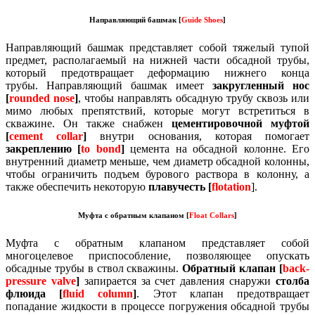
Направляющий башмак [
Guide Shoes
]
Направляющий башмак представляет собой тяжелый тупой
предмет, располагаемый на нижней части обсадной трубы,
который предотвращает деформацию нижнего конца
трубы.
Направляющий башмак имеет
закругленный нос
[
rounded nose
]
, чтобы направлять обсадную трубу сквозь или
мимо любых препятствий, которые могут встретиться в
скважине.
Он также снабжен
цементировочной муфтой
[
cement collar
]
внутри основания, которая помогает
закреплению [
to bond
]
цемента на обсадной колонне.
Его
внутренний диаметр меньше, чем диаметр обсадной колонны,
чтобы ограничить подъем бурового раствора в колонну, а
также обеспечить некоторую
плавучесть [
flotation
].
Муфта с обратным клапаном [
Float Collars
]
Муфта с обратным клапаном представляет собой
многоцелевое приспособление, позволяющее опускать
обсадные трубы в ствол скважины.
Обратный клапан [
back-
pressure valve
]
запирается за счет давления снаружи
столба
флюида [
fluid column
]
.
Этот клапан предотвращает
попадание жидкости в процессе погружения обсадной трубы