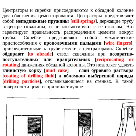
Центраторы и скребки присоединяются к обсадной колонне
для облегчения цементирования.
Центраторы представляют
собой
неподвижные пружины [
still springs
]
, держащие трубу
в центре скважины, и не контактируют с ее стволом.
Это
гарантирует правильность распределения цемента вокруг
трубы.
Скребки представляют собой механические
приспособления с
проволочными пальцами [
wire fingers
]
,
присоединенными к трубе вместе с центраторами.
Скребки
обдирают [
to abrade
]
ствол скважины при
возвратно-
поступательных или вращательных [
reciprocating or
rotating
]
движениях обсадной колонны.
Это позволяет удалять
глинистую корку [
mud
cake
]
—
слой бурового раствора
[
coating of drilling fluid
]
и
обломков выбуренной породы
[
drilling particles
]
, откладывающиеся на стенках.
К такой
поверхности цемент прилипает лучше.