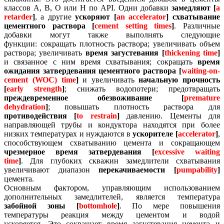
классов А, В, О или Н по АРI.
Одни добавки
замедляют [
a
retarder
]
, а другие
ускоряют [
an accelerator
]
схватывание
цементного раствора [
cement setting times
]
.
Различные
добавки могут также выполнять следующие
функции:
сокращать плотность раствора;
увеличивать объем
раствора;
увеличивать
время загустевания [
thickening time
]
и связанное с ним время схватывания;
сокращать
время
ожидания затвердевания цементного раствора [
waiting-on-
cement (WOC) time
]
и увеличивать
начальную прочность
[
early strength
]
;
снижать водопотери;
предотвращать
преждевременное обезвоживание [
premature
dehydration
]
;
повышать плотность раствора для
противодействия [
to restrain
]
давлению.
Цементы для
направляющей трубы и кондуктора находятся при более
низких температурах и нуждаются в
ускорителе [
accelerator
]
,
способствующем схватыванию цемента и сокращающем
чрезмерное время затвердевания [
excessive waiting
time
]
.
Для глубоких скважин замедлители схватывания
увеличивают диапазон
перекачиваемости [
pumpability
]
цемента.
Основным фактором, управляющим использованием
дополнительных замедлителей, является температура
забойной зоны [
bottomhole
]
.
По мере повышения
температуры реакция между цементом и водой
ускоряется.
Это сокращает время загустевания цемента и